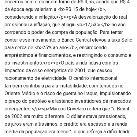
encerrou com o dólar em torno de R$ 3,55, sendo que R$ 4
da época equivaleriam a <b>R$ 15 de hoje</b>,
considerando a inflação.</p><p>A desvalorização do real
pressionou a inflação, que atingiu <b>12,53%</b> no ano,
corroendo o poder de compra da população. Para tentar
conter esse movimento, o Banco Central elevou a taxa Selic
para cerca de <b>25% ao ano</b>, encarecendo
empréstimos e financiamentos, e restringindo o consumo e
os investimentos.</p><p>O país ainda lidava com os
impactos da crise energética de 2001, que causou
racionamento de eletricidade. O cenário internacional
também contribuía para a instabilidade, com tensões no
Oriente Médio e o risco de guerra no Iraque, impulsionando
o preço do petróleo e afastando investidores de mercados
emergentes.</p><p>Marcos Crivelaro reitera que "o Brasil
de 2002 era muito diferente. O dólar estava pressionado,
os juros eram altíssimos, o crédito era escasso e a renda
média da população era menor", o que reforça a dificuldade