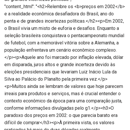
"content_html": "<h2>Relembre os <b>preços em 2002</b>
e a realidade econômica desafiadora do Brasil, ano do
penta e de grandes incertezas políticas.</h2><p>Em 2002,
o Brasil vivia um misto de euforia e desafios. Enquanto a
seleção brasileira conquistava o pentacampeonato mundial
de futebol, com a memorável vitória sobre a Alemanha, a
população enfrentava um cenário econômico complexo.
</p><p>Aquele ano foi marcado por inflação elevada, dólar
em disparada, juros altos e grande incerteza devido às
eleições presidenciais que levariam Luiz Inácio Lula da
Silva ao Palácio do Planalto pela primeira vez.</p>
<p>Muitos ainda se lembram de valores que hoje parecem
irreais para produtos e serviços, mas é crucial entender o
contexto econômico da época para uma comparação justa,
conforme informações divulgadas pelo g1.</p><h3>O
paradoxo dos preços em 2002: o que parecia barato era
difícil de comprar</h3><p>À primeira vista, os valores
praticados há mais de duas décadas realmente