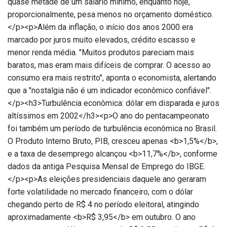
quase metade de um salário mínimo, enquanto hoje,
proporcionalmente, pesa menos no orçamento doméstico.
</p><p>Além da inflação, o início dos anos 2000 era
marcado por juros muito elevados, crédito escasso e
menor renda média. "Muitos produtos pareciam mais
baratos, mas eram mais difíceis de comprar. O acesso ao
consumo era mais restrito", aponta o economista, alertando
que a "nostalgia não é um indicador econômico confiável".
</p><h3>Turbulência econômica: dólar em disparada e juros
altíssimos em 2002</h3><p>O ano do pentacampeonato
foi também um período de turbulência econômica no Brasil.
O Produto Interno Bruto, PIB, cresceu apenas <b>1,5%</b>,
e a taxa de desemprego alcançou <b>11,7%</b>, conforme
dados da antiga Pesquisa Mensal de Emprego do IBGE.
</p><p>As eleições presidenciais daquele ano geraram
forte volatilidade no mercado financeiro, com o dólar
chegando perto de R$ 4 no período eleitoral, atingindo
aproximadamente <b>R$ 3,95</b> em outubro. O ano