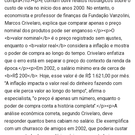
compra</h3><p>É comum ouvir relatos nostálgicos sobre o
custo de vida no início dos anos 2000. No entanto, o
economista e professor de finanças da Fundação Vanzolini,
Marcos Crivelaro, explica que comparar apenas o preço
nominal dos produtos pode ser enganoso.</p><p>O
<b>valor nominal</b> é o preço registrado sem ajustes,
enquanto o <b>valor real</b> considera a inflação e mostra
o poder de compra ao longo do tempo. Crivelaro enfatiza
que o erro está em separar o preço do contexto da renda da
época.</p><p>Em 2002, o salário mínimo era de cerca de
<b>R$ 200</b>. Hoje, esse valor é de R$ 1.621,00 por mês.
"A inflação impacta o valor real do dinheiro fazendo com
que ele perca valor ao longo do tempo", afirma o
especialista, "o preço é apenas um número, enquanto o
poder de compra conta a história completa".</p><p>A
análise econômica correta, segundo Crivelaro, deve
responder quantos bens cabiam no salário. Ele exemplifica
com um churrasco de amigos em 2002, que poderia custar