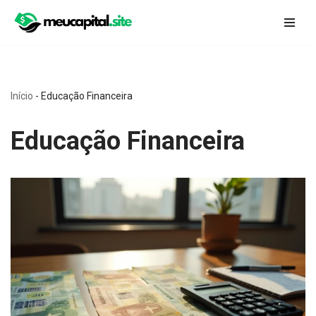
Pular
para
o
conteúdo
Início
-
Educação Financeira
Educação Financeira