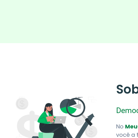
Sob
Democ
No
Meu
você a 