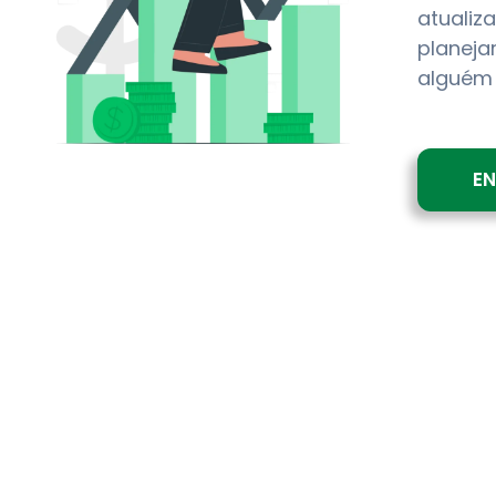
atualiz
planeja
alguém 
E