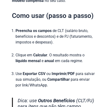
modelo compensa
no seu caso.
Como usar (passo a passo)
Preencha os campos
de CLT (salário bruto,
benefícios e descontos) e de PJ (faturamento,
impostos e despesas).
Clique em
Calcular
. O resultado mostra o
líquido mensal
e
anual
em cada regime.
Use
Exportar CSV
ou
Imprimir/PDF
para salvar
sua simulação, ou
Compartilhar
para enviar
por link/WhatsApp.
Dica: use
Outros Benefícios
(CLT/PJ)
para itens que não têm campo