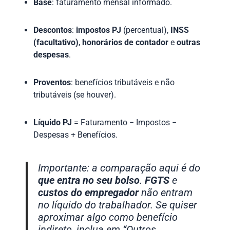
Base
: faturamento mensal informado.
Descontos
:
impostos PJ
(percentual),
INSS
(facultativo)
,
honorários de contador
e
outras
despesas
.
Proventos
: benefícios tributáveis e não
tributáveis (se houver).
Líquido PJ
= Faturamento − Impostos −
Despesas + Benefícios.
Importante: a comparação aqui é do
que entra no seu bolso
.
FGTS
e
custos do empregador
não entram
no líquido do trabalhador. Se quiser
aproximar algo como benefício
indireto, inclua em “Outros