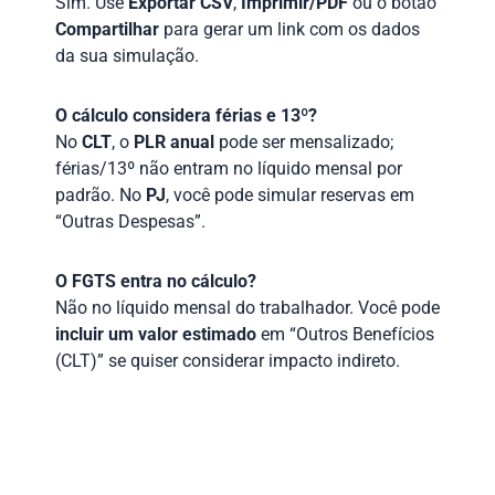
Sim. Use
Exportar CSV
,
Imprimir/PDF
ou o botão
Compartilhar
para gerar um link com os dados
da sua simulação.
O cálculo considera férias e 13º?
No
CLT
, o
PLR anual
pode ser mensalizado;
férias/13º não entram no líquido mensal por
padrão. No
PJ
, você pode simular reservas em
“Outras Despesas”.
O FGTS entra no cálculo?
Não no líquido mensal do trabalhador. Você pode
incluir um valor estimado
em “Outros Benefícios
(CLT)” se quiser considerar impacto indireto.