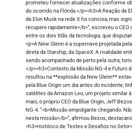
prometeu fornecer atualizações conforme ob
do ocorrido na Flórida.</p><h3>A Reação de 
de Elon Musk na rede X foi concisa, mas signi
recupere rapidamente</b>”, escreveu o CEO d
entre os dois titãs da tecnologia, que disput
<p>A New Glenn é a supernave projetada pela 
direta da Starship, da SpaceX. A rivalidade 
sendo acompanhado de perto pela outra, torn
</p><h3>Contexto da Missão NG-4 e Futuro da
resultou na **explosão da New Glenn** estav
pela Blue Origin um dia antes do incidente, t
satélites da Amazon Leo, um projeto similar à
maio, o próprio CEO da Blue Origin, Jeff Be
NG-4. “<b>Missão empolgante chegando. Não p
nesta missão</b>”, afirmou Bezos, destacand
<h3>Histórico de Testes e Desafios no Setor<