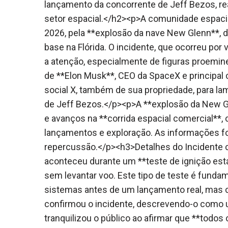
lançamento da concorrente de Jeff Bezos, r
setor espacial.</h2><p>A comunidade espacial
2026, pela **explosão da nave New Glenn**, d
base na Flórida. O incidente, que ocorreu por
a atenção, especialmente de figuras proemin
de **Elon Musk**, CEO da SpaceX e principal c
social X, também de sua propriedade, para la
de Jeff Bezos.</p><p>A **explosão da New 
e avanços na **corrida espacial comercial*
lançamentos e exploração. As informações for
repercussão.</p><h3>Detalhes do Incidente
aconteceu durante um **teste de ignição est
sem levantar voo. Este tipo de teste é funda
sistemas antes de um lançamento real, mas c
confirmou o incidente, descrevendo-o como 
tranquilizou o público ao afirmar que **tod