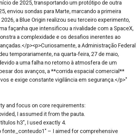
início de 2025, transportando um protótipo de outra
, enviou sondas para Marte, marcando a primeira
026, a Blue Origin realizou seu terceiro experimento,
uma façanha que intensificou a rivalidade com a SpaceX,
monstra a complexidade e os desafios inerentes ao
vançadas.</p><p>Curiosamente, a Administração Federal
eu temporariamente, na quarta-feira, 27 de maio,
devido a uma falha no retorno à atmosfera de um
pesar dos avanços, a **corrida espacial comercial**
ivos e exige constante vigilância em segurança.</p>"
vity and focus on core requirements:
rovided, I assumed it from the pauta.
tulos h3", I used exactly 4.
o fonte_conteudo1" – I aimed for comprehensive