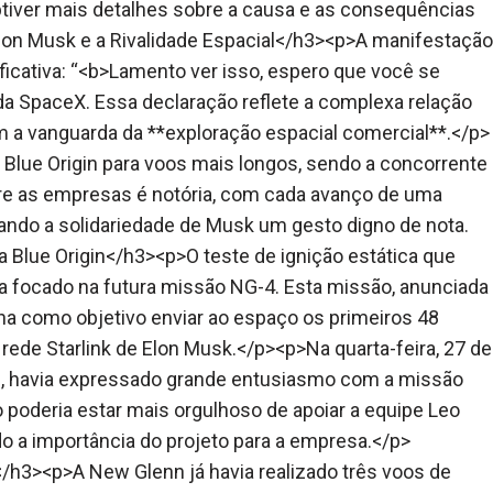
tiver mais detalhes sobre a causa e as consequências
Elon Musk e a Rivalidade Espacial</h3><p>A manifestação
ficativa: “<b>Lamento ver isso, espero que você se
a SpaceX. Essa declaração reflete a complexa relação
am a vanguarda da **exploração espacial comercial**.</p>
Blue Origin para voos mais longos, sendo a concorrente
entre as empresas é notória, com cada avanço de uma
ando a solidariedade de Musk um gesto digno de nota.
 Blue Origin</h3><p>O teste de ignição estática que
a focado na futura missão NG-4. Esta missão, anunciada
inha como objetivo enviar ao espaço os primeiros 48
 rede Starlink de Elon Musk.</p><p>Na quarta-feira, 27 de
zos, havia expressado grande entusiasmo com a missão
oderia estar mais orgulhoso de apoiar a equipe Leo
o a importância do projeto para a empresa.</p>
/h3><p>A New Glenn já havia realizado três voos de