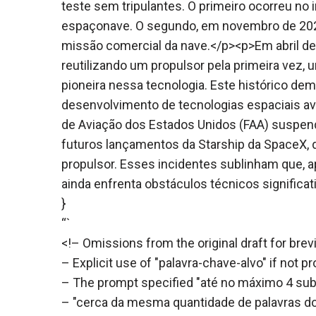
teste sem tripulantes. O primeiro ocorreu no 
espaçonave. O segundo, em novembro de 2025
missão comercial da nave.</p><p>Em abril de 2
reutilizando um propulsor pela primeira vez, 
pioneira nessa tecnologia. Este histórico de
desenvolvimento de tecnologias espaciais a
de Aviação dos Estados Unidos (FAA) suspend
futuros lançamentos da Starship da SpaceX, 
propulsor. Esses incidentes sublinham que, a
ainda enfrenta obstáculos técnicos significat
}
“`
<!– Omissions from the original draft for bre
– Explicit use of "palavra-chave-alvo" if not p
– The prompt specified "até no máximo 4 subtí
– "cerca da mesma quantidade de palavras d