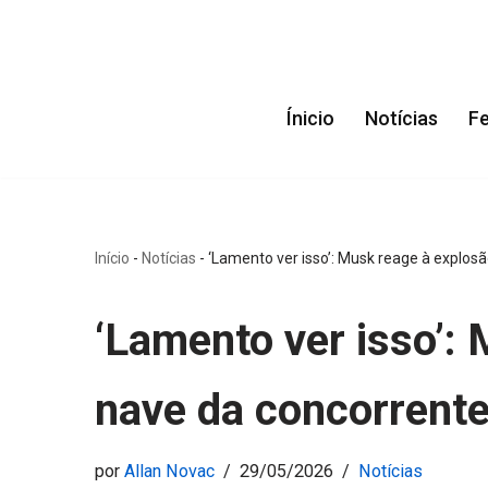
Pular
para
Ínicio
Notícias
F
o
conteúdo
Início
-
Notícias
-
‘Lamento ver isso’: Musk reage à explosã
‘Lamento ver isso’:
nave da concorrente
por
Allan Novac
29/05/2026
Notícias