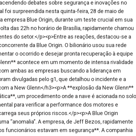
eacendendo debates sobre segurança e inovações no
 foi surpreendida nesta quinta-feira, 28 de maio de
a empresa Blue Origin, durante um teste crucial em sua
 volta das 22h no horário de Brasília, rapidamente chamou
entes do setor.</p><p>Entre as reações, destacou-se a
oncorrente da Blue Origin. O bilionário usou sua rede
mentar o ocorrido e desejar pronta recuperação à equipe
Glenn** acontece em um momento de intensa rivalidade
*, com ambas as empresas buscando a liderança em
am divulgadas pelo g1, que detalhou o incidente e a
 com a New Glenn</h3><p>A **explosão da New Glenn**
ática**, um procedimento onde a nave é acionada no sol
mental para verificar a performance dos motores e
arrega seus próprios riscos.</p><p>A Blue Origin
uma “anomalia”. A empresa, de Jeff Bezos, rapidamente
os os funcionários estavam em segurança**. A companhia