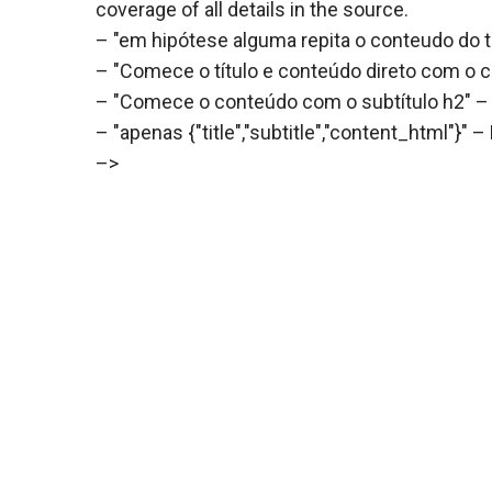
coverage of all details in the source.
– "em hipótese alguma repita o conteudo do t
– "Comece o título e conteúdo direto com o c
– "Comece o conteúdo com o subtítulo h2" – 
– "apenas {"title","subtitle","content_html"}" –
–>