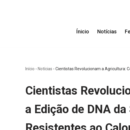
Pular
para
Ínicio
Notícias
F
o
conteúdo
Início
-
Notícias
-
Cientistas Revolucionam a Agricultura: 
Cientistas Revoluci
a Edição de DNA da 
Resistentes ao Calo