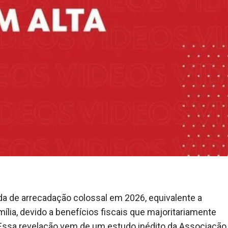
da de arrecadação colossal em 2026, equivalente a
lia, devido a benefícios fiscais que majoritariamente
 Essa revelação vem de um estudo inédito da Associação