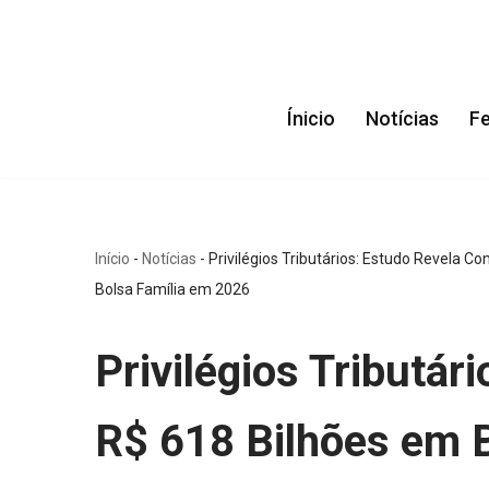
Pular
para
Ínicio
Notícias
F
o
conteúdo
Início
-
Notícias
-
Privilégios Tributários: Estudo Revela 
Bolsa Família em 2026
Privilégios Tributá
R$ 618 Bilhões em B