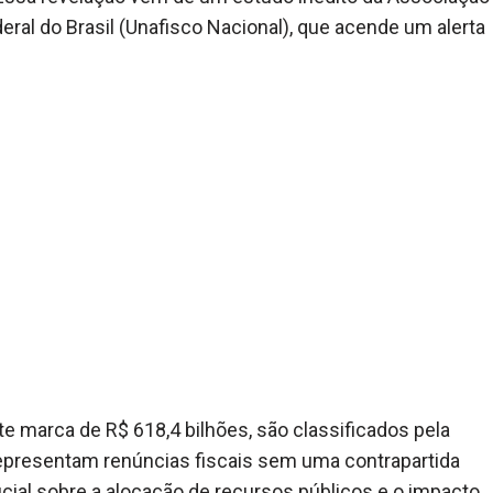
eral do Brasil (Unafisco Nacional), que acende um alerta
e marca de R$ 618,4 bilhões, são classificados pela
s representam renúncias fiscais sem uma contrapartida
cial sobre a alocação de recursos públicos e o impacto