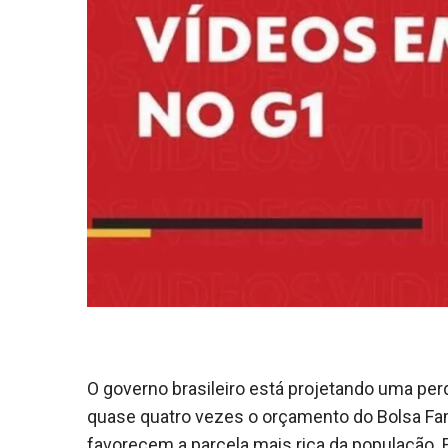
O governo brasileiro está projetando uma per
quase quatro vezes o orçamento do Bolsa Famí
favorecem a parcela mais rica da população.