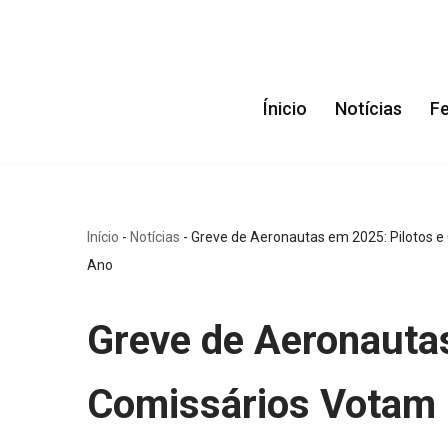
Pular
para
Ínicio
Notícias
F
o
conteúdo
Início
-
Notícias
-
Greve de Aeronautas em 2025: Pilotos e
Ano
Greve de Aeronautas
Comissários Votam 