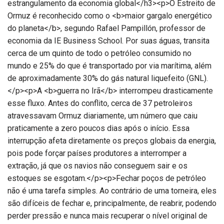
estrangulamento da economia global</h3><p>O Estreito de
Ormuz é reconhecido como o <b>maior gargalo energético
do planeta</b>, segundo Rafael Pampillón, professor de
economia da IE Business School. Por suas águas, transita
cerca de um quinto de todo o petróleo consumido no
mundo e 25% do que é transportado por via marítima, além
de aproximadamente 30% do gás natural liquefeito (GNL).
</p><p>A <b>guerra no Irã</b> interrompeu drasticamente
esse fluxo. Antes do conflito, cerca de 37 petroleiros
atravessavam Ormuz diariamente, um número que caiu
praticamente a zero poucos dias após o início. Essa
interrupção afeta diretamente os preços globais da energia,
pois pode forçar países produtores a interromper a
extração, já que os navios não conseguem sair e os
estoques se esgotam.</p><p>Fechar poços de petróleo
não é uma tarefa simples. Ao contrário de uma torneira, eles
são difíceis de fechar e, principalmente, de reabrir, podendo
perder pressão e nunca mais recuperar o nível original de