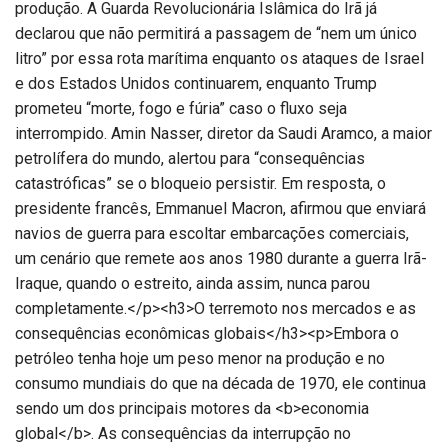
produção. A Guarda Revolucionária Islâmica do Irã já
declarou que não permitirá a passagem de “nem um único
litro” por essa rota marítima enquanto os ataques de Israel
e dos Estados Unidos continuarem, enquanto Trump
prometeu “morte, fogo e fúria” caso o fluxo seja
interrompido. Amin Nasser, diretor da Saudi Aramco, a maior
petrolífera do mundo, alertou para “consequências
catastróficas” se o bloqueio persistir. Em resposta, o
presidente francês, Emmanuel Macron, afirmou que enviará
navios de guerra para escoltar embarcações comerciais,
um cenário que remete aos anos 1980 durante a guerra Irã-
Iraque, quando o estreito, ainda assim, nunca parou
completamente.</p><h3>O terremoto nos mercados e as
consequências econômicas globais</h3><p>Embora o
petróleo tenha hoje um peso menor na produção e no
consumo mundiais do que na década de 1970, ele continua
sendo um dos principais motores da <b>economia
global</b>. As consequências da interrupção no