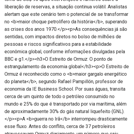
liberação de reservas, a situação continua volátil. Analistas
alertam que este cenário tem o potencial de se transformar
no <b>maior choque petrolífero da história</b>, superando
as crises dos anos 1970.</p><p>As consequências já são
sentidas, com impactos diretos no bolso de milhões de
pessoas e riscos significativos para a estabilidade
econômica global, conforme informações divulgadas pela
BBC e g1.</p><h3>O Estreito de Ormuz: O ponto de
estrangulamento da economia global</h3><p>O Estreito de
Ormuz é reconhecido como o <b>maior gargalo energético
do planeta</b>, segundo Rafael Pampillón, professor de
economia da IE Business School. Por suas águas, transita
cerca de um quinto de todo o petróleo consumido no
mundo e 25% do que é transportado por via marítima, além
de aproximadamente 30% do gás natural liquefeito (GNL).
</p><p>A <b>guerra no Irã</b> interrompeu drasticamente
esse fluxo. Antes do conflito, cerca de 37 petroleiros
atravessavam Ormuz diariamente, um número que caiu