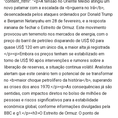
"content_html": "<p>A tensão no Oriente Médio atingiu um
novo patamar com a escalada da <b>guerra no Irã</b>,
desencadeada pelos ataques ordenados por Donald Trump
e Benjamin Netanyahu em 28 de fevereiro, e a resposta
iraniana de fechar o Estreito de Ormuz. Este movimento
provocou um terremoto nos mercados de energia, com o
preço do barril de petróleo disparando de US$ 60 para
quase US$ 120 em um único dia, a maior alta já registrada.
</p><p>Embora os preços tenham se estabilizado em
torno de US$ 90 após intervenções e rumores sobre a
liberação de reservas, a situação continua volátil. Analistas
alertam que este cenário tem o potencial de se transformar
no <b>maior choque petrolífero da história</b>, superando
as crises dos anos 1970.</p><p>As consequências já são
sentidas, com impactos diretos no bolso de milhões de
pessoas e riscos significativos para a estabilidade
econômica global, conforme informações divulgadas pela
BBC e g1.</p><h3>O Estreito de Ormuz: O ponto de