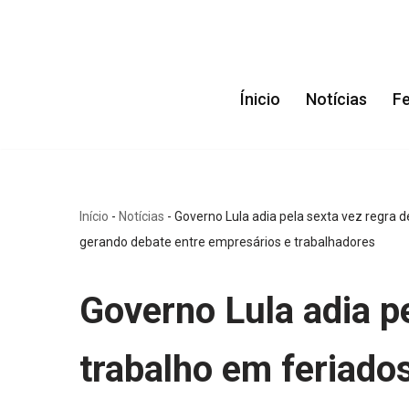
Pular
para
Ínicio
Notícias
F
o
conteúdo
Início
-
Notícias
-
Governo Lula adia pela sexta vez regra d
gerando debate entre empresários e trabalhadores
Governo Lula adia pe
trabalho em feriado