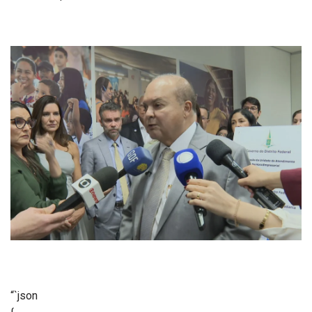
“`json