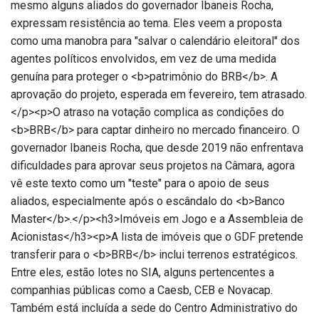
mesmo alguns aliados do governador Ibaneis Rocha,
expressam resistência ao tema. Eles veem a proposta
como uma manobra para "salvar o calendário eleitoral" dos
agentes políticos envolvidos, em vez de uma medida
genuína para proteger o <b>patrimônio do BRB</b>. A
aprovação do projeto, esperada em fevereiro, tem atrasado.
</p><p>O atraso na votação complica as condições do
<b>BRB</b> para captar dinheiro no mercado financeiro. O
governador Ibaneis Rocha, que desde 2019 não enfrentava
dificuldades para aprovar seus projetos na Câmara, agora
vê este texto como um "teste" para o apoio de seus
aliados, especialmente após o escândalo do <b>Banco
Master</b>.</p><h3>Imóveis em Jogo e a Assembleia de
Acionistas</h3><p>A lista de imóveis que o GDF pretende
transferir para o <b>BRB</b> inclui terrenos estratégicos.
Entre eles, estão lotes no SIA, alguns pertencentes a
companhias públicas como a Caesb, CEB e Novacap.
Também está incluída a sede do Centro Administrativo do