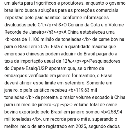
um alerta para frigoríficos e produtores, enquanto o governo
brasileiro busca soluções para as proteções comerciais
impostas pelo país asiático, conforme informações
divulgadas pelo G1.</p><h3>O Cenário da Cota e o Volume
Recorde de Janeiro</h3><p>A China estabeleceu uma
<b>cota de 1,106 milhão de toneladas</b> de carne bovina
para o Brasil em 2026. Esta é a quantidade máxima que
empresas chinesas podem adquirir do Brasil pagando a
taxa de importação usual de 12%.</p><p>Pesquisadores
do Cepea-Esalq/USP apontam que, se o ritmo de
embarques verificado em janeiro for mantido, o Brasil
deverá atingir esse limite em setembro. Somente em
janeiro, o país asiático recebeu <b>119,63 mil
toneladas</b> da proteína, o maior volume escoado à China
para um mês de janeiro.</p><p>O volume total de carne
bovina exportado pelo Brasil em janeiro somou <b>258,94
mil toneladas</b>, um recorde para o mês, superando o
melhor início de ano registrado em 2025, segundo dados