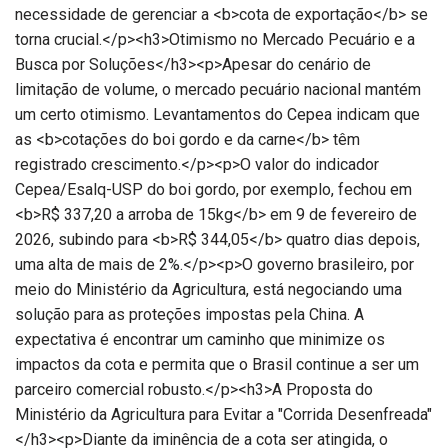
necessidade de gerenciar a <b>cota de exportação</b> se
torna crucial.</p><h3>Otimismo no Mercado Pecuário e a
Busca por Soluções</h3><p>Apesar do cenário de
limitação de volume, o mercado pecuário nacional mantém
um certo otimismo. Levantamentos do Cepea indicam que
as <b>cotações do boi gordo e da carne</b> têm
registrado crescimento.</p><p>O valor do indicador
Cepea/Esalq-USP do boi gordo, por exemplo, fechou em
<b>R$ 337,20 a arroba de 15kg</b> em 9 de fevereiro de
2026, subindo para <b>R$ 344,05</b> quatro dias depois,
uma alta de mais de 2%.</p><p>O governo brasileiro, por
meio do Ministério da Agricultura, está negociando uma
solução para as proteções impostas pela China. A
expectativa é encontrar um caminho que minimize os
impactos da cota e permita que o Brasil continue a ser um
parceiro comercial robusto.</p><h3>A Proposta do
Ministério da Agricultura para Evitar a "Corrida Desenfreada"
</h3><p>Diante da iminência de a cota ser atingida, o