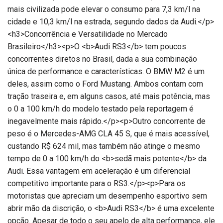
mais civilizada pode elevar o consumo para 7,3 km/l na
cidade e 10,3 km/l na estrada, segundo dados da Audi.</p>
<h3>Concorrência e Versatilidade no Mercado
Brasileiro</h3><p>O <b>Audi RS3</b> tem poucos
concorrentes diretos no Brasil, dada a sua combinação
única de performance e características. O BMW M2 é um
deles, assim como o Ford Mustang. Ambos contam com
tração traseira e, em alguns casos, até mais potência, mas
o 0 a 100 km/h do modelo testado pela reportagem é
inegavelmente mais rápido.</p><p>Outro concorrente de
peso é o Mercedes-AMG CLA 45 S, que é mais acessível,
custando R$ 624 mil, mas também não atinge o mesmo
tempo de 0 a 100 km/h do <b>sedã mais potente</b> da
Audi. Essa vantagem em aceleração é um diferencial
competitivo importante para o RS3.</p><p>Para os
motoristas que apreciam um desempenho esportivo sem
abrir mão da discrição, o <b>Audi RS3</b> é uma excelente
opção. Apesar de todo o seu apelo de alta performance, ele