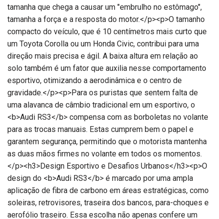
tamanha que chega a causar um "embrulho no estômago",
tamanha a força e a resposta do motor.</p><p>O tamanho
compacto do veículo, que é 10 centímetros mais curto que
um Toyota Corolla ou um Honda Civic, contribui para uma
direção mais precisa e ágil. A baixa altura em relação ao
solo também é um fator que auxilia nesse comportamento
esportivo, otimizando a aerodinâmica e o centro de
gravidade.</p><p>Para os puristas que sentem falta de
uma alavanca de câmbio tradicional em um esportivo, o
<b>Audi RS3</b> compensa com as borboletas no volante
para as trocas manuais. Estas cumprem bem o papel e
garantem segurança, permitindo que o motorista mantenha
as duas mãos firmes no volante em todos os momentos.
</p><h3>Design Esportivo e Desafios Urbanos</h3><p>O
design do <b>Audi RS3</b> é marcado por uma ampla
aplicação de fibra de carbono em áreas estratégicas, como
soleiras, retrovisores, traseira dos bancos, para-choques e
aerofólio traseiro. Essa escolha não apenas confere um