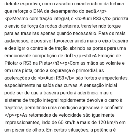
deleite esportivo, com o assobio característico da turbina
que reforça o DNA de desempenho do sedã.</p>
<p>Mesmo com tração integral, o <b>Audi RS3</b> prioriza
o envio de força às rodas dianteiras, transferindo torque
para as traseiras apenas quando necessário. Para os mais
audaciosos, é possível favorecer ainda mais o eixo traseiro
e desligar o controle de tração, abrindo as portas para uma
emocionante competição de drift.</p><h3>A Emoção de
Pilotar o RS3 na Pista</h3><p>Com as mãos ao volante e
em uma pista, onde a segurança é primordial, as
acelerações do <b>Audi RS3</b> são fortes e impactantes,
especialmente na saída das curvas. A sensação inicial
pode ser de que a traseira perderá aderência, mas o
sistema de tração integral rapidamente devolve o carro à
trajetória, permitindo uma condução agressiva e confiante.
</p><p>As retomadas de velocidade são igualmente
impressionantes, indo de 60 km/h a mais de 120 km/h em
um piscar de olhos. Em certas situações, a potência é