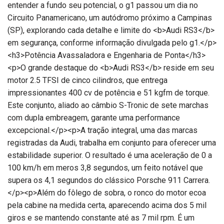
entender a fundo seu potencial, o g1 passou um dia no
Circuito Panamericano, um autódromo próximo a Campinas
(SP), explorando cada detalhe e limite do <b>Audi RS3</b>
em segurança, conforme informação divulgada pelo g1.</p>
<h3>Potência Avassaladora e Engenharia de Ponta</h3>
<p>O grande destaque do <b>Audi RS3</b> reside em seu
motor 2.5 TFSI de cinco cilindros, que entrega
impressionantes 400 cv de potência e 51 kgfm de torque.
Este conjunto, aliado ao câmbio S-Tronic de sete marchas
com dupla embreagem, garante uma performance
excepcional.</p><p>A tração integral, uma das marcas
registradas da Audi, trabalha em conjunto para oferecer uma
estabilidade superior. O resultado é uma aceleração de 0 a
100 km/h em meros 3,8 segundos, um feito notável que
supera os 4,1 segundos do clássico Porsche 911 Carrera.
</p><p>Além do fôlego de sobra, o ronco do motor ecoa
pela cabine na medida certa, aparecendo acima dos 5 mil
giros e se mantendo constante até as 7 mil rpm. É um