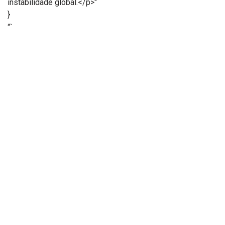
instabilidade global.</p>"
}
“`