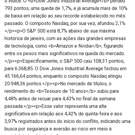
o índice. O <b>Dow Jones Industrial Average</b> perdeu
793 pontos, uma queda de 1,7%, e já acumula mais de 10%
de baixa em relação ao seu recorde estabelecido no mês
passado. O composto Nasdaq, por sua vez, afundou 2,1%.
</p><p>O S&P 500 está 8,7% abaixo de sua máxima
histórica de janeiro, com as ações das grandes empresas
de tecnologia, como <b>Amazon e Nvidia</b>, figurando
entre os pesos mais significativos na queda do mercado.
</p><p>Especificamente, o S&P 500 caiu 108,31 pontos,
para 6.368,85. O Dow Jones Industrial Average fechou em
45.166,64 pontos, enquanto o composto Nasdaq atingiu
20.948,36 pontos.</p><p>No mercado de títulos, o
rendimento do <b>Tesouro de 10 anos</b> subiu para
4,48% antes de recuar para 4,43% no final da semana
passada.</p><p>Esse valor representa uma alta
significativa em relação aos 4,42% de quinta-feira e aos
3,97% registrados antes do início do conflito, indicando uma
busca por segurança e aversão ao risco em meio à