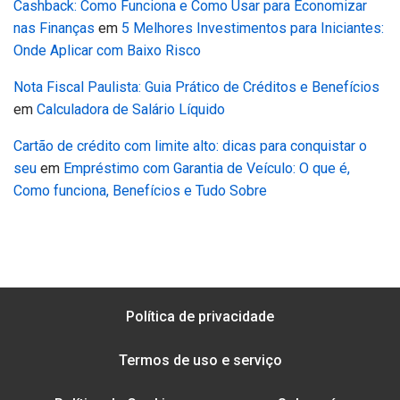
Cashback: Como Funciona e Como Usar para Economizar
nas Finanças
em
5 Melhores Investimentos para Iniciantes:
Onde Aplicar com Baixo Risco
Nota Fiscal Paulista: Guia Prático de Créditos e Benefícios
em
Calculadora de Salário Líquido
Cartão de crédito com limite alto: dicas para conquistar o
seu
em
Empréstimo com Garantia de Veículo: O que é,
Como funciona, Benefícios e Tudo Sobre
Política de privacidade
Termos de uso e serviço