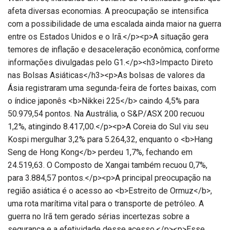
afeta diversas economias. A preocupação se intensifica
com a possibilidade de uma escalada ainda maior na guerra
entre os Estados Unidos e o Irã.</p><p>A situação gera
temores de inflação e desaceleração econômica, conforme
informações divulgadas pelo G1.</p><h3>Impacto Direto
nas Bolsas Asiáticas</h3><p>As bolsas de valores da
Ásia registraram uma segunda-feira de fortes baixas, com
o índice japonês <b>Nikkei 225</b> caindo 4,5% para
50.979,54 pontos. Na Austrália, o S&P/ASX 200 recuou
1,2%, atingindo 8.417,00.</p><p>A Coreia do Sul viu seu
Kospi mergulhar 3,2% para 5.264,32, enquanto o <b>Hang
Seng de Hong Kong</b> perdeu 1,7%, fechando em
24.519,63. O Composto de Xangai também recuou 0,7%,
para 3.884,57 pontos.</p><p>A principal preocupação na
região asiática é o acesso ao <b>Estreito de Ormuz</b>,
uma rota marítima vital para o transporte de petróleo. A
guerra no Irã tem gerado sérias incertezas sobre a
segurança e a efetividade desse acesso.</p><p>Esse