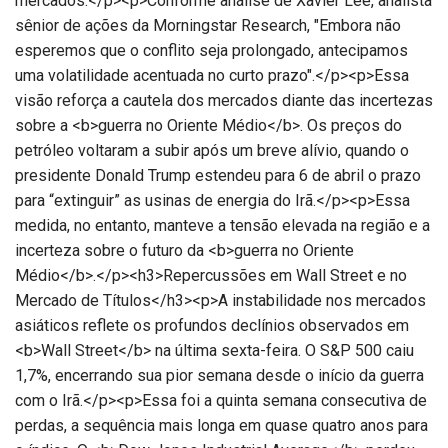
mercados.</p><p>Conforme análise de Xavier Lee, analista
sênior de ações da Morningstar Research, "Embora não
esperemos que o conflito seja prolongado, antecipamos
uma volatilidade acentuada no curto prazo".</p><p>Essa
visão reforça a cautela dos mercados diante das incertezas
sobre a <b>guerra no Oriente Médio</b>. Os preços do
petróleo voltaram a subir após um breve alívio, quando o
presidente Donald Trump estendeu para 6 de abril o prazo
para “extinguir” as usinas de energia do Irã.</p><p>Essa
medida, no entanto, manteve a tensão elevada na região e a
incerteza sobre o futuro da <b>guerra no Oriente
Médio</b>.</p><h3>Repercussões em Wall Street e no
Mercado de Títulos</h3><p>A instabilidade nos mercados
asiáticos reflete os profundos declínios observados em
<b>Wall Street</b> na última sexta-feira. O S&P 500 caiu
1,7%, encerrando sua pior semana desde o início da guerra
com o Irã.</p><p>Essa foi a quinta semana consecutiva de
perdas, a sequência mais longa em quase quatro anos para