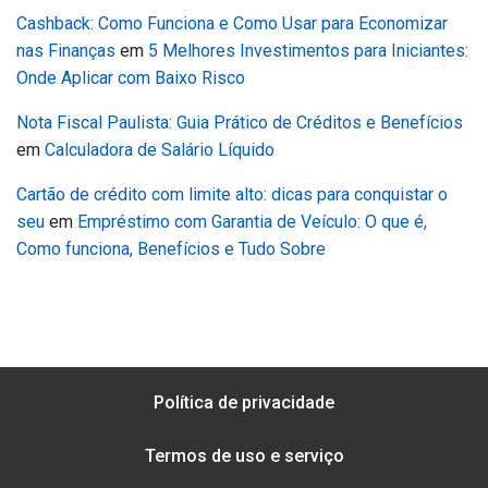
Cashback: Como Funciona e Como Usar para Economizar
nas Finanças
em
5 Melhores Investimentos para Iniciantes:
Onde Aplicar com Baixo Risco
Nota Fiscal Paulista: Guia Prático de Créditos e Benefícios
em
Calculadora de Salário Líquido
Cartão de crédito com limite alto: dicas para conquistar o
seu
em
Empréstimo com Garantia de Veículo: O que é,
Como funciona, Benefícios e Tudo Sobre
Política de privacidade
Termos de uso e serviço