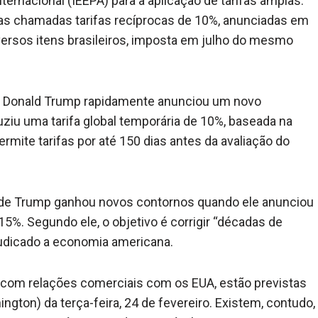
rnacional (IEEPA) para a aplicação de tarifas amplas.
as chamadas tarifas recíprocas de 10%, anunciadas em
iversos itens brasileiros, imposta em julho do mesmo
l, Donald Trump rapidamente anunciou um novo
duziu uma tarifa global temporária de 10%, baseada na
mite tarifas por até 150 dias antes da avaliação do
ária de Trump ganhou novos contornos quando ele anunciou
5%. Segundo ele, o objetivo é corrigir “décadas de
judicado a economia americana.
 com relações comerciais com os EUA, estão previstas
ngton) da terça-feira, 24 de fevereiro. Existem, contudo,