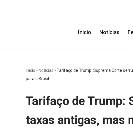
Pular
para
Ínicio
Notícias
F
o
conteúdo
Início
-
Notícias
-
Tarifaço de Trump: Suprema Corte derru
para o Brasil
Tarifaço de Trump:
taxas antigas, mas 