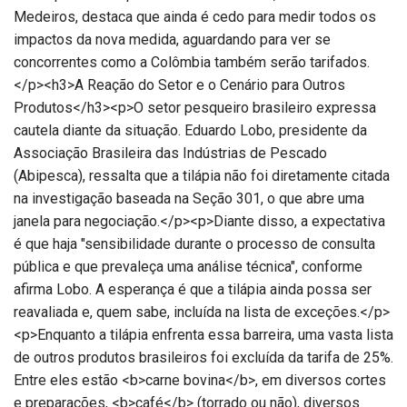
Medeiros, destaca que ainda é cedo para medir todos os
impactos da nova medida, aguardando para ver se
concorrentes como a Colômbia também serão tarifados.
</p><h3>A Reação do Setor e o Cenário para Outros
Produtos</h3><p>O setor pesqueiro brasileiro expressa
cautela diante da situação. Eduardo Lobo, presidente da
Associação Brasileira das Indústrias de Pescado
(Abipesca), ressalta que a tilápia não foi diretamente citada
na investigação baseada na Seção 301, o que abre uma
janela para negociação.</p><p>Diante disso, a expectativa
é que haja "sensibilidade durante o processo de consulta
pública e que prevaleça uma análise técnica", conforme
afirma Lobo. A esperança é que a tilápia ainda possa ser
reavaliada e, quem sabe, incluída na lista de exceções.</p>
<p>Enquanto a tilápia enfrenta essa barreira, uma vasta lista
de outros produtos brasileiros foi excluída da tarifa de 25%.
Entre eles estão <b>carne bovina</b>, em diversos cortes
e preparações, <b>café</b> (torrado ou não), diversos