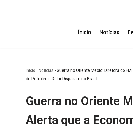
Pular
para
Ínicio
Notícias
F
o
conteúdo
Início
-
Notícias
-
Guerra no Oriente Médio: Diretora do F
de Petróleo e Dólar Disparam no Brasil
Guerra no Oriente M
Alerta que a Econom