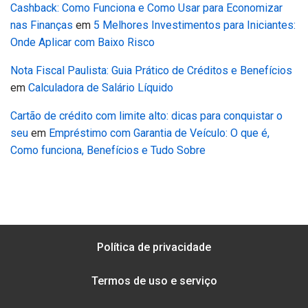
Cashback: Como Funciona e Como Usar para Economizar
nas Finanças
em
5 Melhores Investimentos para Iniciantes:
Onde Aplicar com Baixo Risco
Nota Fiscal Paulista: Guia Prático de Créditos e Benefícios
em
Calculadora de Salário Líquido
Cartão de crédito com limite alto: dicas para conquistar o
seu
em
Empréstimo com Garantia de Veículo: O que é,
Como funciona, Benefícios e Tudo Sobre
Política de privacidade
Termos de uso e serviço